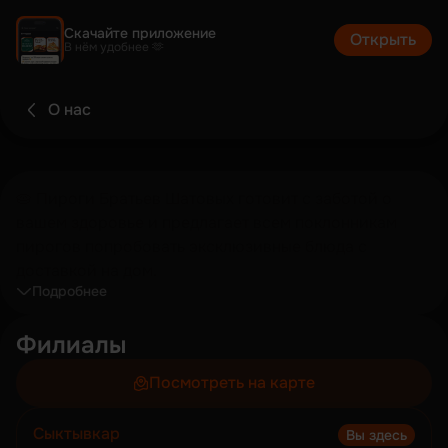
Скачайте приложение
Открыть
В нём удобнее 🫶
О нас
🥧 Пироги Братьев Шатовых готовит с заботой о
вашем здоровье и предлагает всем поклонникам
пирогов попробовать эксклюзивные блюда с
доставкой на дом.
Подробнее
Филиалы
Посмотреть на карте
Сыктывкар
Вы здесь