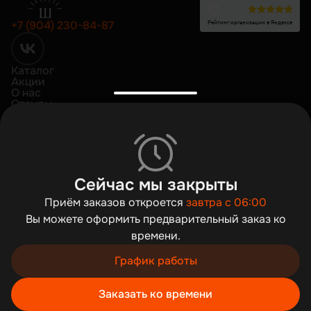
Рейтинг организации в Яндексе
+7 (904) 230-84-87
Каталог
Акции
О нас
Отзывы
Доставка и оплата
Copyright ©
2026
«
Пироги Братьев Шатовых | Сыктывкар | Пироги
».
Все права защищены
Политика конфиденциальности
Пользовательское соглашение
Сейчас мы закрыты
Публичная оферта
Приём заказов откроется
завтра с 06:00
Согласие на обработку
Вы можете оформить предварительный заказ ко
Работает на технологии
времени.
Мы используем cookies для быстрой работы сайта. Для
сбора статистики используется «Яндекс.Метрика».
График работы
Продолжая пользоваться сайтом, вы принимаете
условия обработки персональных данных
Заказать ко времени
Хорошо
Корзина